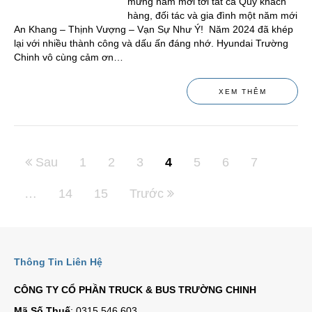
mừng năm mới tới tất cả Quý khách
hàng, đối tác và gia đình một năm mới
An Khang – Thịnh Vượng – Vạn Sự Như Ý! Năm 2024 đã khép
lại với nhiều thành công và dấu ấn đáng nhớ. Hyundai Trường
Chinh vô cùng cảm ơn…
XEM THÊM
Sau
1
2
3
4
5
6
7
…
14
15
Trước
Thông Tin Liên Hệ
CÔNG TY CỔ PHẦN TRUCK & BUS TRƯỜNG CHINH
Mã Số Thuế
: 0315 546 603