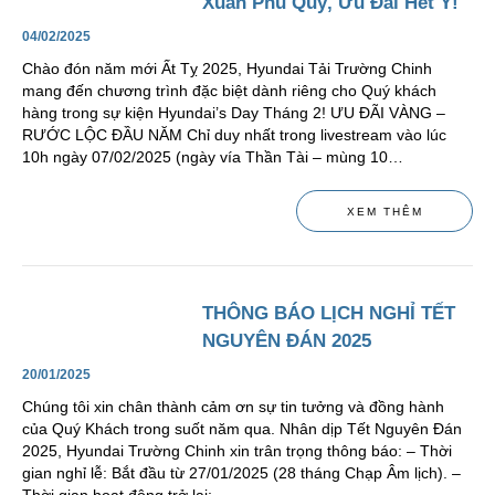
Xuân Phú Quý, Ưu Đãi Hết Ý!
04/02/2025
Chào đón năm mới Ất Tỵ 2025, Hyundai Tải Trường Chinh
mang đến chương trình đặc biệt dành riêng cho Quý khách
hàng trong sự kiện Hyundai’s Day Tháng 2! ƯU ĐÃI VÀNG –
RƯỚC LỘC ĐẦU NĂM Chỉ duy nhất trong livestream vào lúc
10h ngày 07/02/2025 (ngày vía Thần Tài – mùng 10…
XEM THÊM
THÔNG BÁO LỊCH NGHỈ TẾT
NGUYÊN ĐÁN 2025
20/01/2025
Chúng tôi xin chân thành cảm ơn sự tin tưởng và đồng hành
của Quý Khách trong suốt năm qua. Nhân dịp Tết Nguyên Đán
2025, Hyundai Trường Chinh xin trân trọng thông báo: – Thời
gian nghỉ lễ: Bắt đầu từ 27/01/2025 (28 tháng Chạp Âm lịch). –